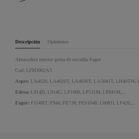
Descripción
Opiniones
Abrazadera interior goma de escotilla Fagor
Cod: LF8D002A5
Aspes:
LA4020, LA4020T, LA4030T, LA5041T, LH40TW, 
Edesa:
L914D, L914G, LP1000, LP531M, LP841M,...
Fagor:
F1148IT, F946, FE738, FES1048, L6081I, LF420,...