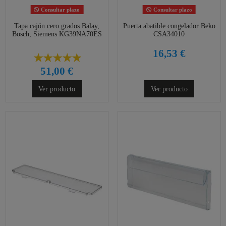
Consultar plazo
Consultar plazo
Tapa cajón cero grados Balay,
Puerta abatible congelador Beko
Bosch, Siemens KG39NA70ES
CSA34010
16,53 €
51,00 €
Ver producto
Ver producto