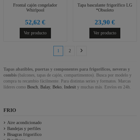
Frontal cajón congelador
Tapa basculante frigorífico LG
Whirlpool
*Obsoleto
52,62 €
23,90 €
Ver producto
Ver producto
1
2
Tapas abatibles, puertas y componentes para frigoríficos, neveras y
combis
(balcones, tapas de cajón, compartimentos). Busca por modelo y
compra tu recambio fácilmente. Para distintas series y formatos. Marcas
líderes como
Bosch
,
Balay
,
Beko
,
Indesit
y muchas más. Envíos en 24h.
FRIO
Aire acondicionado
Bandejas y perfiles
Bisagras frigorifico