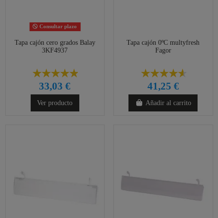
Consultar plazo
Tapa cajón cero grados Balay
Tapa cajón 0ºC multyfresh
3KF4937
Fagor
33,03 €
41,25 €
Ver producto
Añadir al carrito