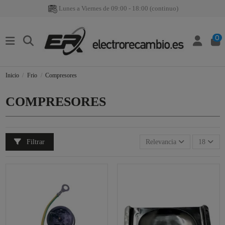
Lunes a Viernes de 09:00 - 18:00 (continuo)
0
Inicio
Frio
Compresores
COMPRESORES
Filtrar
Relevancia
18