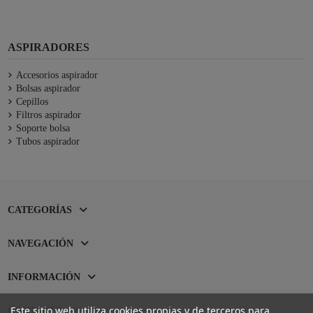
ASPIRADORES
Accesorios aspirador
Bolsas aspirador
Cepillos
Filtros aspirador
Soporte bolsa
Tubos aspirador
CATEGORÍAS
NAVEGACIÓN
INFORMACIÓN
Este sitio web utiliza cookies propias y de terceros para
CONTACTO