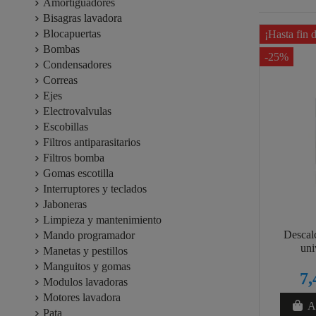
Amortiguadores
Bisagras lavadora
Blocapuertas
¡Hasta fin 
Bombas
-25%
Condensadores
Correas
Ejes
Electrovalvulas
Escobillas
Filtros antiparasitarios
Filtros bomba
Gomas escotilla
Interruptores y teclados
Jaboneras
Limpieza y mantenimiento
Descalc
Mando programador
uni
Manetas y pestillos
Manguitos y gomas
7,
Modulos lavadoras
Motores lavadora
Añ
Pata