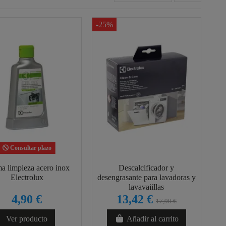
-25%
Consultar plazo
a limpieza acero inox
Descalcificador y
Electrolux
desengrasante para lavadoras y
lavavajillas
4,90 €
13,42 €
17,90 €
Ver producto
Añadir al carrito