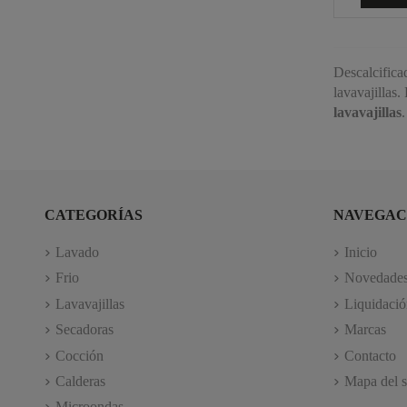
Descalcificad
lavavajillas
lavavajillas
.
CATEGORÍAS
NAVEGAC
Lavado
Inicio
Frio
Novedade
Lavavajillas
Liquidació
Secadoras
Marcas
Cocción
Contacto
Calderas
Mapa del s
Microondas