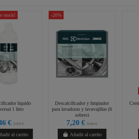
de stock!
-20%
ificador liquido
Descalcificador y limpiador
Crem
versal 1 litro
para lavadoras y lavavajillas (6
sobres)
46 €
7,20 €
9,95 €
9,00 €
adir al carrito
Añadir al carrito