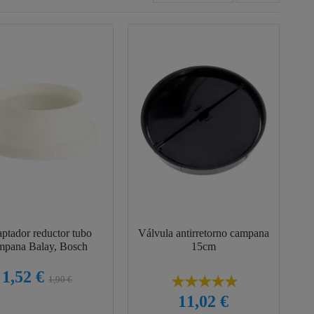
ptador reductor tubo
Válvula antirretorno campana
mpana Balay, Bosch
15cm
1,52 €
1,90 €
11,02 €