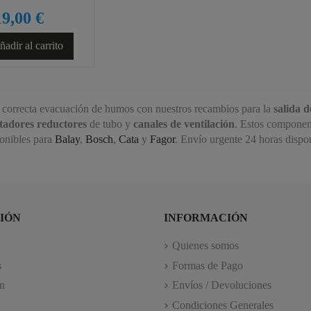
19,00 €
adir al carrito
correcta evacuación de humos con nuestros recambios para la
salida d
tadores reductores
de tubo y
canales de ventilación
. Estos component
ponibles para
Balay
,
Bosch
,
Cata
y
Fagor
. Envío urgente 24 horas dispon
IÓN
INFORMACIÓN
Quienes somos
s
Formas de Pago
n
Envíos / Devoluciones
Condiciones Generales