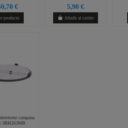
30,70 €
5,90 €
r producto
Añadir al carrito
ntirretorno campana
ay 3BH263MB