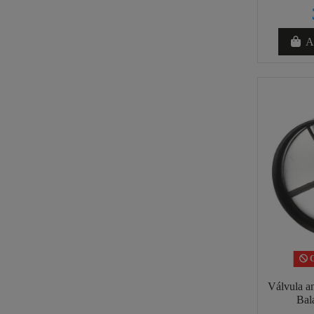
Añ
C
Válvula a
Bal