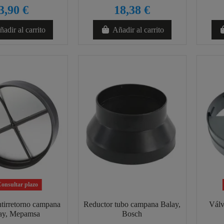
3,90 €
18,38 €
adir al carrito
Añadir al carrito
onsultar plazo
ntirretorno campana
Reductor tubo campana Balay,
Válv
ay, Mepamsa
Bosch