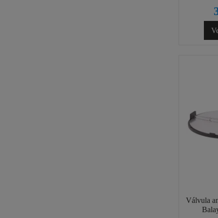
Ve
Válvula a
Bal