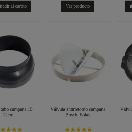
adir al carrito
Ver producto
 tubo campana 15-
Válvula antirretorno campana
Válvul
12cm
Bosch, Balay