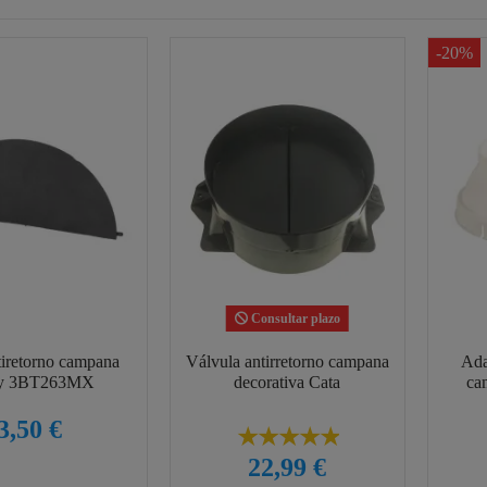
-20%
Consultar plazo
tiretorno campana
Válvula antirretorno campana
Ada
ay 3BT263MX
decorativa Cata
ca
3,50 €
22,99 €