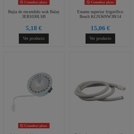
Consultar plazo
Consultar plazo
Bujia de encendido wok Balay
Estante superior frigorífico
3EB1030LSB
Bosch KGN36NW3B/14
5,18 €
15,06 €
Ver producto
Ver producto
Consultar plazo