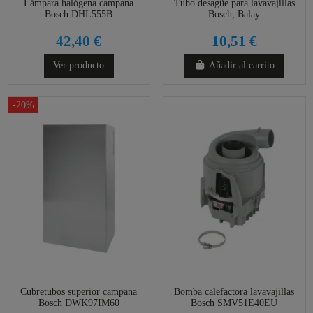
Lámpara halógena campana
Tubo desagüe para lavavajillas
Bosch DHL555B
Bosch, Balay
42,40 €
10,51 €
Ver producto
Añadir al carrito
-20%
Cubretubos superior campana
Bomba calefactora lavavajillas
Bosch DWK97IM60
Bosch SMV51E40EU