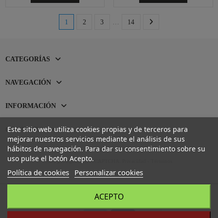
1
2
3
…
14
CATEGORÍAS
NAVEGACIÓN
INFORMACIÓN
Este sitio web utiliza cookies propias y de terceros para
CONTACTO
mejorar nuestros servicios mediante el análisis de sus
hábitos de navegación. Para dar su consentimiento sobre su
uso pulse el botón Acepto.
Sitio protegido por reCAPTCHA.
Privacidad
-
Términos
Política de cookies
Personalizar cookies
ACEPTO