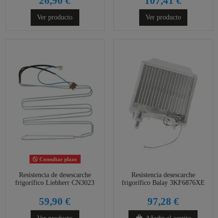
26,90 €
107,41 €
Ver producto
Ver producto
Consultar plazo
Resistencia de desescarche
Resistencia desescarche
frigorífico Liebherr CN3023
frigorífico Balay 3KF6876XE
59,90 €
97,28 €