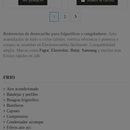
Ver producto
Añadir al carrito
1
2
Resistencias de desescarche para frigoríficos y congeladores
. Ante
acumulación de hielo o ciclos fallidos, verifica referencia y potencia y
compra tu recambio en Electrorecambio fácilmente. Compatibilidad
amplia. Marcas como
Fagor
,
Electrolux
,
Balay
,
Samsung
y muchas más.
Envíos rápidos en 24h.
FRIO
Aire acondicionado
Bandejas y perfiles
Bisagras frigorifico
Botelleros
Cajones
Compresores
Condensador arranque
Filtros aire acc