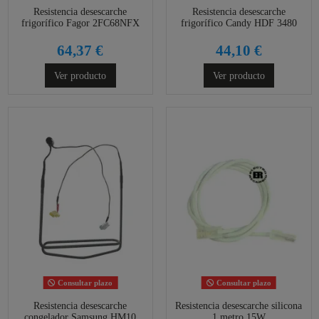
Resistencia desescarche
Resistencia desescarche
frigorífico Fagor 2FC68NFX
frigorífico Candy HDF 3480
64,37 €
44,10 €
Ver producto
Ver producto
Consultar plazo
Consultar plazo
Resistencia desescarche
Resistencia desescarche silicona
congelador Samsung HM10
1 metro 15W