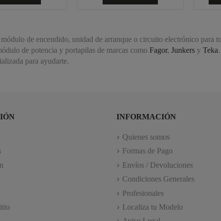
 módulo de encendido, unidad de arranque o circuito electrónico para t
ódulo de potencia y portapilas de marcas como
Fagor
,
Junkers
y
Teka
.
ializada para ayudarte.
IÓN
INFORMACIÓN
Quienes somos
s
Formas de Pago
n
Envíos / Devoluciones
Condiciones Generales
Profesionales
itio
Localiza tu Modelo
Aviso Legal