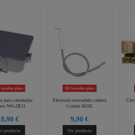
onsultar plazo
Consultar plazo
as para calentador
Electrodo encendido caldera
Circ
kers W6-2B31
Cointra M20L
18,90 €
9,90 €
r producto
Ver producto