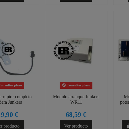
onsultar plazo
Consultar plazo
erruptor completo
Módulo arranque Junkers
Mó
dera Junkers
WR11
pote
19,90 €
68,59 €
r producto
Ver producto