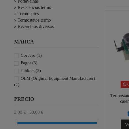
Portavainas
Resistencias termo
Termopares
Termostatos termo
Recambios diversos
MARCA
Corbero
(1)
Fagor
(3)
Junkers
(3)
OEM (Original Equipment Manufacturer)
C
(2)
Termostat
PRECIO
cale
3,00 € - 50,00 €
Ve