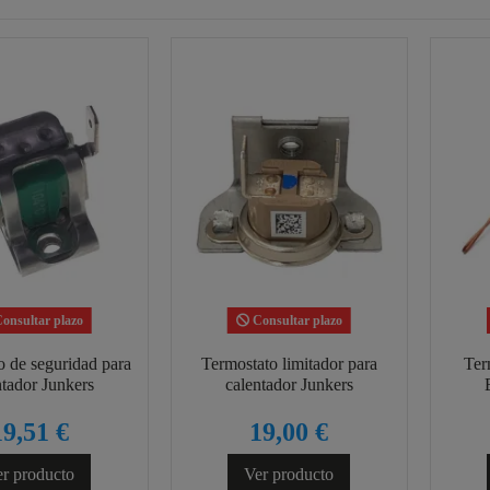
onsultar plazo
Consultar plazo
o de seguridad para
Termostato limitador para
Ter
ntador Junkers
calentador Junkers
19,51 €
19,00 €
r producto
Ver producto