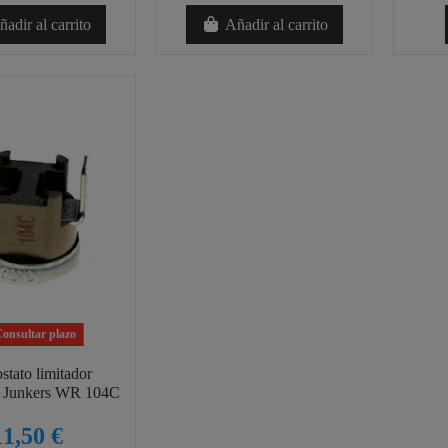
adir al carrito
Añadir al carrito
onsultar plazo
stato limitador
r Junkers WR 104C
11,50 €