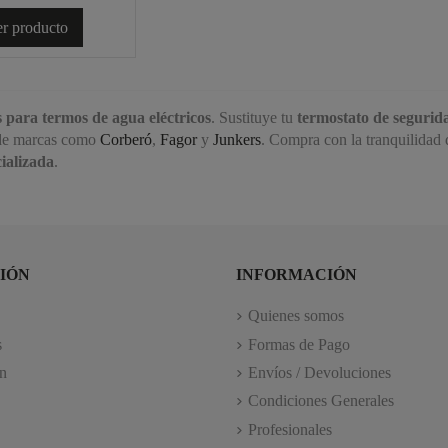
r producto
 para termos de agua eléctricos
. Sustituye tu
termostato de segurid
 de marcas como
Corberó
,
Fagor
y
Junkers
. Compra con la tranquilidad
cializada
.
IÓN
INFORMACIÓN
Quienes somos
s
Formas de Pago
n
Envíos / Devoluciones
Condiciones Generales
Profesionales