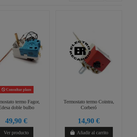
Consultar plazo
mostato termo Fagor,
Termostato termo Cointra,
Edesa doble bulbo
Corberó
49,90 €
14,90 €
Ver producto
Añadir al carrito