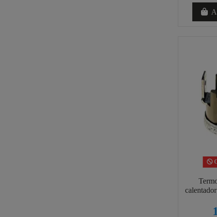
Añ
C
Termo
calentado