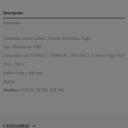
Descripción
Opiniones
Termostato termo Corberó, Ariston, Electrolux, Fagor
Tipo Thermowatt TMS
Compatible con TUS00227, TUS00181, 283310ACZ, Cotherm Type TUS
20 A - 250 V
Bulbo: 6 mm x 440 mm.
Bipolar
Modelos:
CCE150, CE200, TRE100,....
CATEGORÍAS