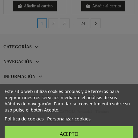
Añadir al carrito
Añadir al carrito
1
2
3
…
24
CATEGORÍAS
NAVEGACIÓN
INFORMACIÓN
Este sitio web utiliza cookies propias y de terceros para
CONTACTO
mejorar nuestros servicios mediante el análisis de sus
hábitos de navegación. Para dar su consentimiento sobre su
uso pulse el botón Acepto.
Sitio protegido por reCAPTCHA.
Privacidad
-
Términos
Política de cookies
Personalizar cookies
ACEPTO