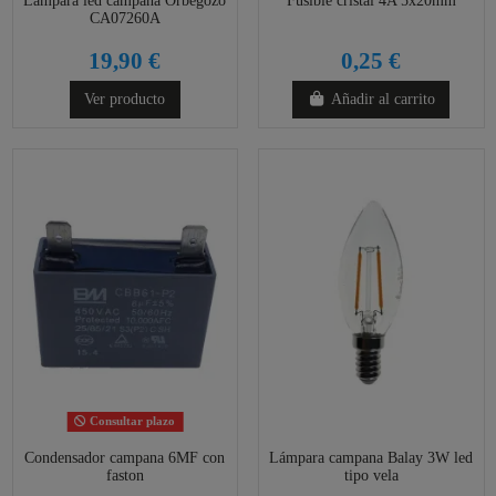
Lámpara led campana Orbegozo
Fusible cristal 4A 5x20mm
CA07260A
19,90 €
0,25 €
Ver producto
Añadir al carrito
Consultar plazo
Condensador campana 6MF con
Lámpara campana Balay 3W led
faston
tipo vela