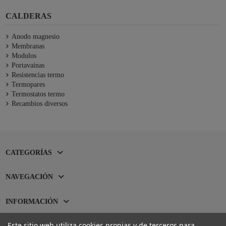
CALDERAS
Anodo magnesio
Membranas
Modulos
Portavainas
Resistencias termo
Termopares
Termostatos termo
Recambios diversos
CATEGORÍAS
NAVEGACIÓN
INFORMACIÓN
Este sitio web utiliza cookies propias y de terceros para
CONTACTO