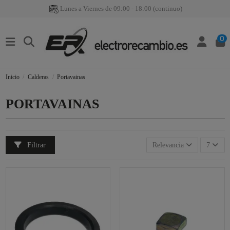
Lunes a Viernes de 09:00 - 18:00 (continuo)
0
Inicio
Calderas
Portavainas
PORTAVAINAS
Filtrar
Relevancia
7