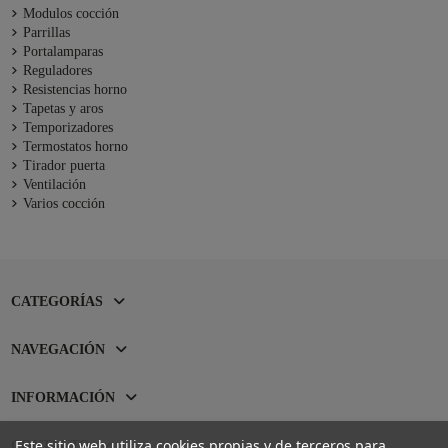
Modulos cocción
Parrillas
Portalamparas
Reguladores
Resistencias horno
Tapetas y aros
Temporizadores
Termostatos horno
Tirador puerta
Ventilación
Varios cocción
CATEGORÍAS
NAVEGACIÓN
INFORMACIÓN
Este sitio web utiliza cookies propias y de terceros para
CONTACTO