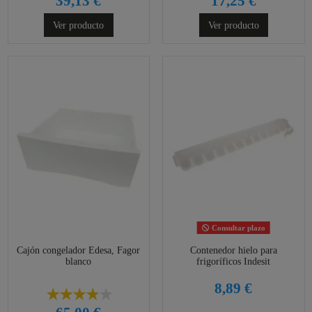
39,13 €
17,25 €
Ver producto
Ver producto
Consultar plazo
Cajón congelador Edesa, Fagor
Contenedor hielo para
blanco
frigoríficos Indesit
8,89 €