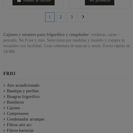
Añadir al carrito
Ver producto
1
2
3
Cajones y estantes para frigorífico y congelador
: verduras, carne /
pescado, No Frost y más. Selecciona por medidas y modelo y compra tu
recambio con facilidad. Gran cobertura de marcas y series. Envío rápido en
24/48h.
FRIO
Aire acondicionado
Bandejas y perfiles
Bisagras frigorifico
Botelleros
Cajones
Compresores
Condensador arranque
Filtros aire acc
Filtros bacterias