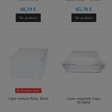
48,19 €
65,70 €
Ver producto
Ver producto
Consultar plazo
Cajón verduras Balay, Bosch
Cajón congelador Fagor
3FC68NF