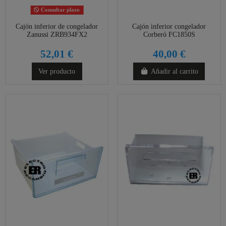
Consultar plazo
Cajón inferior de congelador
Cajón inferior congelador
Zanussi ZRB934FX2
Corberó FC1850S
52,01 €
40,00 €
Ver producto
Añadir al carrito