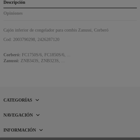
Descripción
Opiniones
Cajón inferior de congelador para combis Zanussi, Corberó
Cod: 2003790298,
2426287120
Corberó:
FC1750S/6, FC1850S/6, ...
Zanussi:
ZNB343S,
ZNB323S, ...
CATEGORÍAS
NAVEGACIÓN
INFORMACIÓN