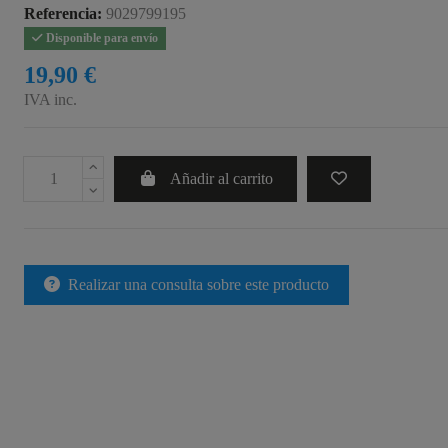
Referencia:
9029799195
Disponible para envío
19,90 €
IVA inc.
Añadir al carrito
Realizar una consulta sobre este producto