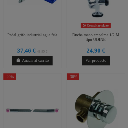
Consultar plazo
Pedal grifo industrial agua fría
Ducha mano empalme 1/2 M
tipo UDINE
37,46 €
24,90 €
49,95 €
Añadir al carrito
Ver producto
-20%
-30%