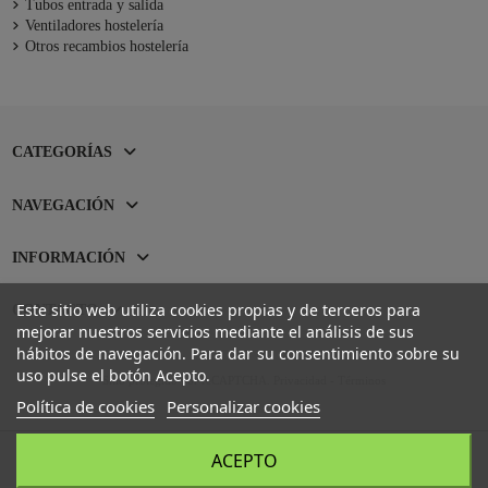
Tubos entrada y salida
Ventiladores hostelería
Otros recambios hostelería
CATEGORÍAS
NAVEGACIÓN
INFORMACIÓN
Este sitio web utiliza cookies propias y de terceros para
CONTACTO
mejorar nuestros servicios mediante el análisis de sus
hábitos de navegación. Para dar su consentimiento sobre su
uso pulse el botón Acepto.
Sitio protegido por reCAPTCHA.
Privacidad
-
Términos
Política de cookies
Personalizar cookies
ACEPTO