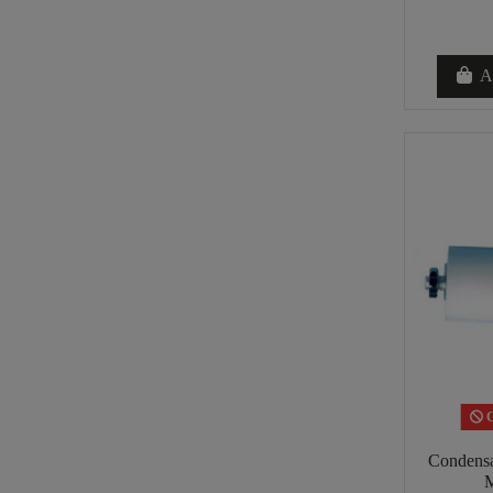
Añ
C
Condensa
M