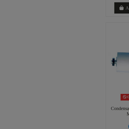
Añ
C
Condensa
M