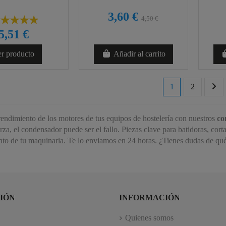
3,60 €
4,50 €
5,51 €
r producto
Añadir al carrito
1
2
rendimiento de los motores de tus equipos de hostelería con nuestros
co
za, el condensador puede ser el fallo. Piezas clave para batidoras, cort
to de tu maquinaria. Te lo enviamos en 24 horas. ¿Tienes dudas de qu
IÓN
INFORMACIÓN
Quienes somos