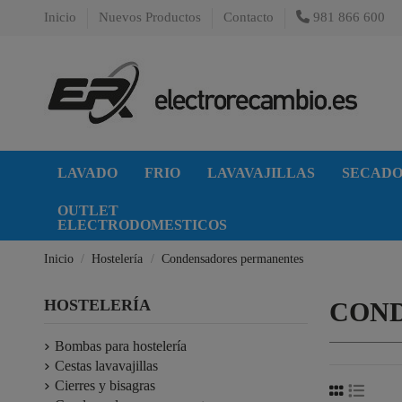
Inicio
Nuevos Productos
Contacto
981 866 600
LAVADO
FRIO
LAVAVAJILLAS
SECAD
OUTLET
ELECTRODOMESTICOS
Inicio
Hostelería
Condensadores permanentes
HOSTELERÍA
CON
Bombas para hostelería
Cestas lavavajillas
Cierres y bisagras