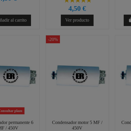
4,50 €
adir al carrito
Ver producto
-20%
onsultar plazo
dor permanente 6
Condensador motor 5 MF /
Cond
F / 450V
450V