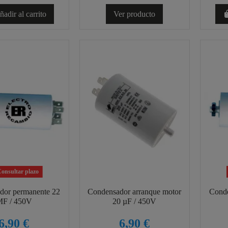
adir al carrito
Ver producto
onsultar plazo
dor permanente 22
Condensador arranque motor
Conde
F / 450V
20 µF / 450V
6,90 €
6,90 €