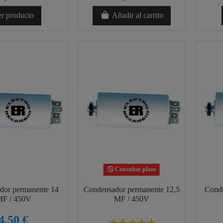
r producto
Añadir al carrito
Consultar plazo
dor permanente 14
Condensador permanente 12,5
Conde
F / 450V
MF / 450V
4,50 €