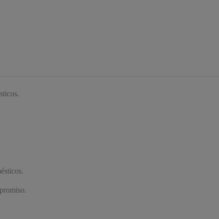
ticos.
ésticos.
mpromiso.