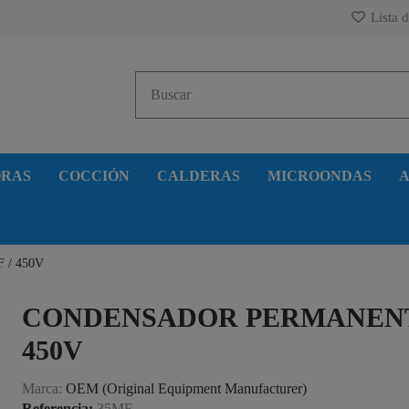
Lista d
ORAS
COCCIÓN
CALDERAS
MICROONDAS
A
F / 450V
CONDENSADOR PERMANENTE
450V
Marca:
OEM (Original Equipment Manufacturer)
Referencia:
35MF