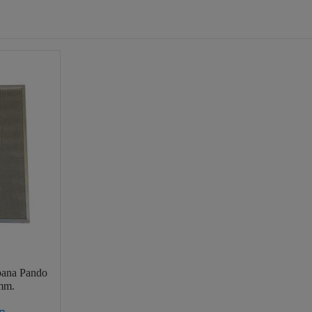
mpana Pando
mm.