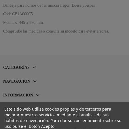
Bandeja para hornos de las marcas Fagor, Edesa y Aspes
Cod: CB1A000C5
Medidas: 445 x 370 mm.
Compruebe las medidas o consulte su modelo para evitar errores.
CATEGORÍAS
NAVEGACIÓN
INFORMACIÓN
Este sitio web utiliza cookies propias y de terceros para
CONTACTO
mejorar nuestros servicios mediante el análisis de sus
hábitos de navegación. Para dar su consentimiento sobre su
uso pulse el botón Acepto.
Sitio protegido por reCAPTCHA.
Privacidad
-
Términos