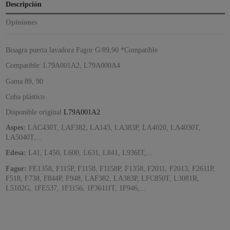
Descripción
Opiniones
Bisagra puerta lavadora Fagor G/89,90 *Compatible
Compatible: L79A001A2, L79A000A4
Gama 89, 90
Cuba plástico
Disponible original
L79A001A2
Aspes:
LAC430T, LAF382, LA143, LA383P, LA4020, LA4030T,
LA5040T,...
Edesa:
L41, L450, L600, L631, L841, L936IT,...
Fagor:
FE1358, F115P, F1158, F1158P, F1358, F2011, F2013, F2611P,
F518, F738, F844P, F948, LAF382, LA383P, LFC850T, L3081R,
L5102G, 1FE537, 1F1156, 1F3611IT, 1F946,...