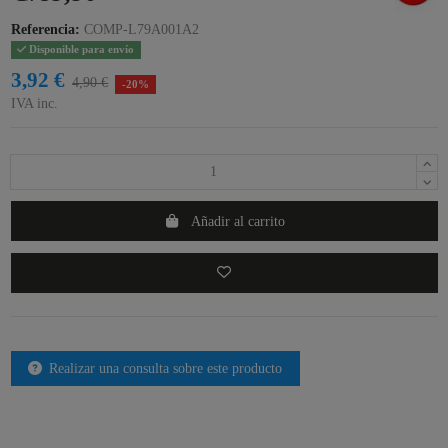
Referencia:
COMP-L79A001A2
Disponible para envío
3,92 €
4,90 €
-20%
IVA inc.
Añadir al carrito
Realizar una consulta sobre este producto