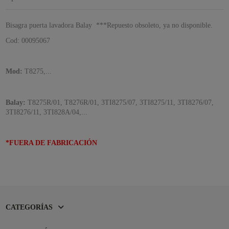
Bisagra puerta lavadora Balay ***Repuesto obsoleto, ya no disponible.
Cod: 00095067
Mod:
T8275,...
Balay:
T8275R/01, T8276R/01, 3TI8275/07, 3TI8275/11, 3TI8276/07,
3TI8276/11, 3TI828A/04,...
*FUERA DE FABRICACIÓN
CATEGORÍAS