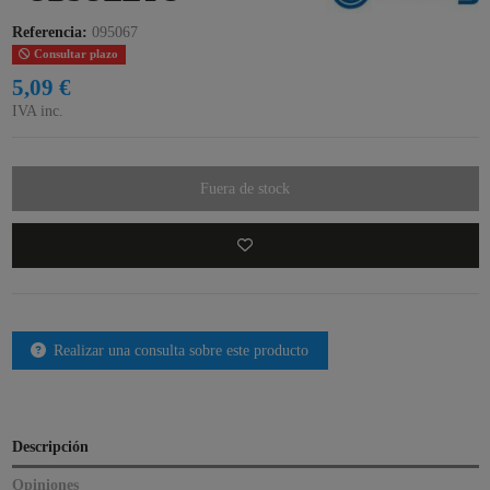
Referencia:
095067
Consultar plazo
5,09 €
IVA inc.
Fuera de stock
Realizar una consulta sobre este producto
Descripción
Opiniones