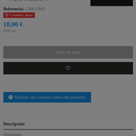
Referencia:
C00023845
Consultar plazo
18,00 €
IVA inc.
Fuera de stock
Realizar una consulta sobre este producto
Descripción
Opiniones