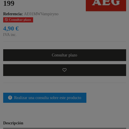
199
Referencia:
AE01MWVampiryno
Consultar plazo
4,90 €
IVA inc.
Consultar plazo
Realizar una consulta sobre este producto
Descripción