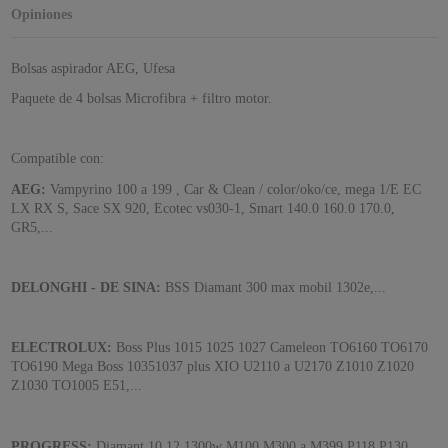
Opiniones
Bolsas aspirador AEG, Ufesa
Paquete de 4 bolsas Microfibra + filtro motor.
Compatible con:
AEG:
Vampyrino 100 a 199 , Car & Clean / color/oko/ce, mega 1/E EC
LX RX S, Sace SX 920, Ecotec vs030-1, Smart 140.0 160.0 170.0,
GR5,...
DELONGHI - DE SINA:
BSS Diamant 300 max mobil 1302e,...
ELECTROLUX:
Boss Plus 1015 1025 1027 Cameleon TO6160 TO6170
TO6190 Mega Boss 10351037 plus XIO U2110 a U2170 Z1010 Z1020
Z1030 TO1005 E51,...
PROGRESS:
Diamant 10 12 1300w M100 M300 a M399 P118 P130