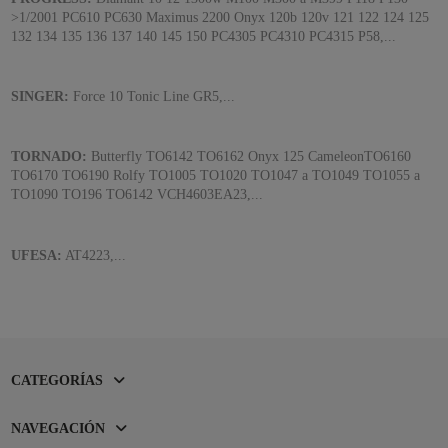
>1/2001 PC610 PC630 Maximus 2200 Onyx 120b 120v 121 122 124 125
132 134 135 136 137 140 145 150 PC4305 PC4310 PC4315 P58,...
SINGER:
Force 10 Tonic Line GR5,...
TORNADO:
Butterfly TO6142 TO6162 Onyx 125 CameleonTO6160
TO6170 TO6190 Rolfy TO1005 TO1020 TO1047 a TO1049 TO1055 a
TO1090 TO196 TO6142 VCH4603EA23,...
UFESA:
AT4223,...
CATEGORÍAS
NAVEGACIÓN