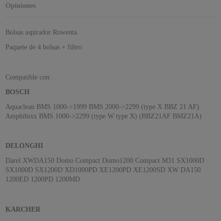
Opiniones
Bolsas aspirador Rowenta
Paquete de 4 bolsas + filtro
Compatible con:
BOSCH
Aquaclean BMS 1000->1999 BMS 2000->2299 (type X BBZ 21 AF)
Amphibixx BMS 1000->2299 (type W type X) (BBZ21AF BMZ21A)
DELONGHI
Darel XWDA150 Domo Compact Domo1200 Compact M31 SX1000D
SX1000D SX1200D XD1000PD XE1200PD XE1200SD XW DA150
1200ED 1200PD 1200MD
KARCHER