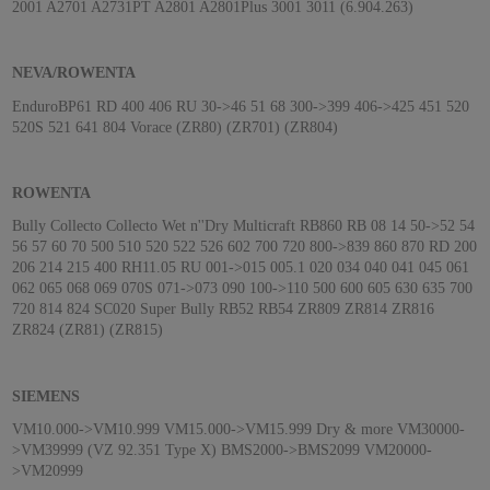
2001 A2701 A2731PT A2801 A2801Plus 3001 3011 (6.904.263)
NEVA/ROWENTA
EnduroBP61 RD 400 406 RU 30->46 51 68 300->399 406->425 451 520
520S 521 641 804 Vorace (ZR80) (ZR701) (ZR804)
ROWENTA
Bully Collecto Collecto Wet n''Dry Multicraft RB860 RB 08 14 50->52 54
56 57 60 70 500 510 520 522 526 602 700 720 800->839 860 870 RD 200
206 214 215 400 RH11.05 RU 001->015 005.1 020 034 040 041 045 061
062 065 068 069 070S 071->073 090 100->110 500 600 605 630 635 700
720 814 824 SC020 Super Bully RB52 RB54 ZR809 ZR814 ZR816
ZR824 (ZR81) (ZR815)
SIEMENS
VM10.000->VM10.999 VM15.000->VM15.999 Dry & more VM30000-
>VM39999 (VZ 92.351 Type X) BMS2000->BMS2099 VM20000-
>VM20999