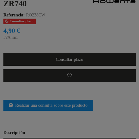
ZR740
Referencia:
RO238CW
Consultar plazo
4,90 €
IVA inc.
Consultar plazo
Realizar una consulta sobre este producto
Descripción