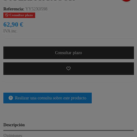
Referencia:
YY52X0598
Consultar plazo
62,90 €
IVA inc.
Consultar plazo
Realizar una consulta sobre este producto
Descripción
Opiniones