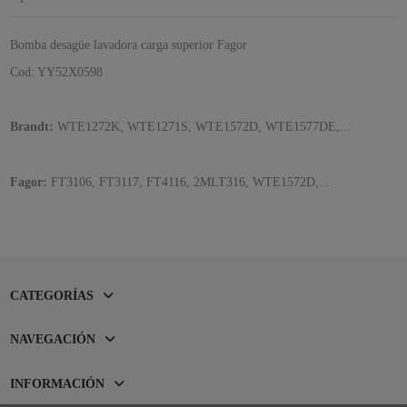
Bomba desagüe lavadora carga superior Fagor
Cod: YY52X0598
Brandt:
WTE1272K, WTE1271S, WTE1572D, WTE1577DE,...
Fagor:
FT3106, FT3117, FT4116, 2MLT316, WTE1572D,...
CATEGORÍAS
NAVEGACIÓN
INFORMACIÓN