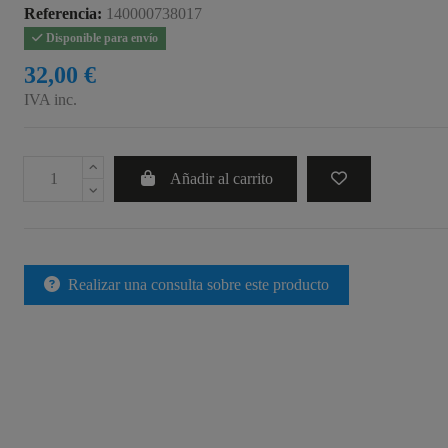
Referencia:
140000738017
Disponible para envío
32,00 €
IVA inc.
Añadir al carrito
Realizar una consulta sobre este producto