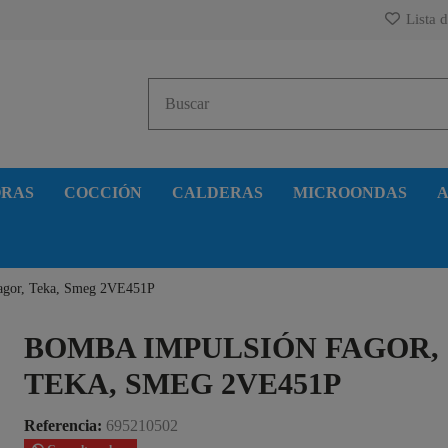
Lista d
ORAS
COCCIÓN
CALDERAS
MICROONDAS
A
agor, Teka, Smeg 2VE451P
BOMBA IMPULSIÓN FAGOR,
TEKA, SMEG 2VE451P
Referencia:
695210502