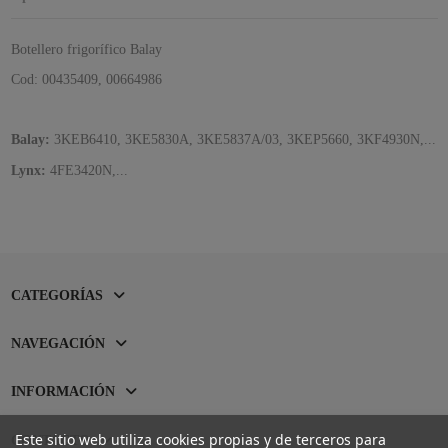
Botellero frigorífico Balay
Cod: 00435409, 00664986
Balay:
3KEB6410, 3KE5830A, 3KE5837A/03, 3KEP5660, 3KF4930N,...
Lynx:
4FE3420N,...
CATEGORÍAS
NAVEGACIÓN
INFORMACIÓN
Este sitio web utiliza cookies propias y de terceros para
CONTACTO