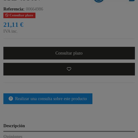
Referencia:
00664986
Consultar plazo
21,11 €
IVA inc.
Consultar plazo
Realizar una consulta sobre este producto
Descripción
Opiniones