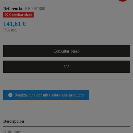
Referencia:
KE0081800
Consultar plazo
141,61 €
IVA inc.
Consultar plazo
Realizar una consulta sobre este producto
Descripción
Opiniones