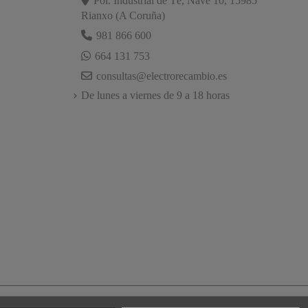
Pol. Industrial de Té, Nave 10, 15985
Rianxo (A Coruña)
981 866 600
664 131 753
consultas@electrorecambio.es
De lunes a viernes de 9 a 18 horas