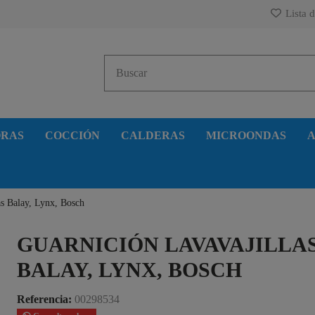
Lista d
ORAS
COCCIÓN
CALDERAS
MICROONDAS
A
as Balay, Lynx, Bosch
GUARNICIÓN LAVAVAJILLA
BALAY, LYNX, BOSCH
Referencia:
00298534