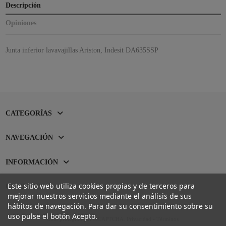
Descripción
Opiniones
Junta inferior lavavajillas Ariston, Indesit DA635SSP
CATEGORÍAS
NAVEGACIÓN
INFORMACIÓN
Este sitio web utiliza cookies propias y de terceros para
CONTACTO
mejorar nuestros servicios mediante el análisis de sus
hábitos de navegación. Para dar su consentimiento sobre su
uso pulse el botón Acepto.
Sitio protegido por reCAPTCHA.
Privacidad
-
Términos