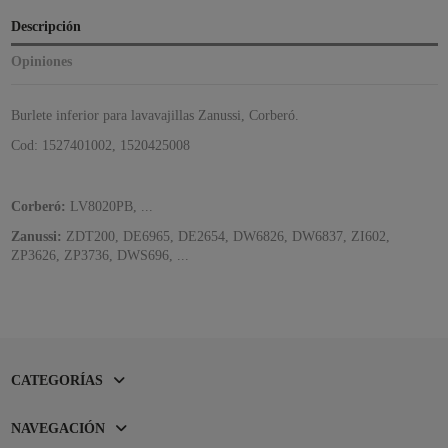
Descripción
Opiniones
Burlete inferior para lavavajillas Zanussi, Corberó.
Cod: 1527401002, 1520425008
Corberó:
LV8020PB, ...
Zanussi:
ZDT200, DE6965, DE2654,
DW6826, DW6837, ZI602,
ZP3626, ZP3736, DWS696, ...
CATEGORÍAS
NAVEGACIÓN