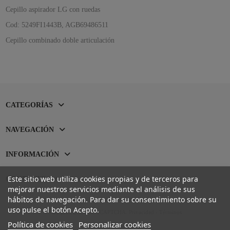
Cepillo aspirador LG con ruedas
Cod: 5249FI1443B, AGB69486511
Cepillo combinado doble articulación
CATEGORÍAS
NAVEGACIÓN
INFORMACIÓN
Este sitio web utiliza cookies propias y de terceros para
CONTACTO
mejorar nuestros servicios mediante el análisis de sus
hábitos de navegación. Para dar su consentimiento sobre su
uso pulse el botón Acepto.
Sitio protegido por reCAPTCHA.
Privacidad
-
Términos
Política de cookies
Personalizar cookies