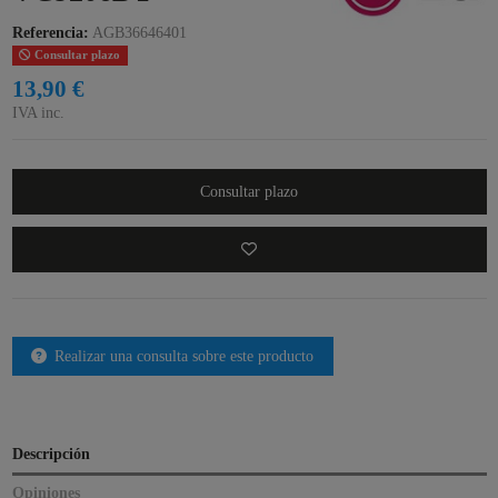
Referencia:
AGB36646401
Consultar plazo
13,90 €
IVA inc.
Consultar plazo
Realizar una consulta sobre este producto
Descripción
Opiniones