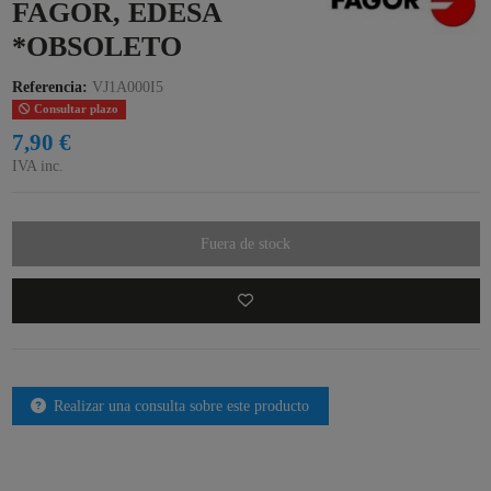
FAGOR, EDESA
*OBSOLETO
Referencia:
VJ1A000I5
Consultar plazo
7,90 €
IVA inc.
Fuera de stock
Realizar una consulta sobre este producto