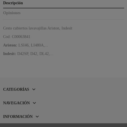
Descripción
Opiniones
Cesto cubiertos lavavajillas Ariston, Indesit
Cod: C00063841
Ariston:
LSI46, LI480A,...
Indesit:
D42SP, D42, DL42,...
CATEGORÍAS
NAVEGACIÓN
INFORMACIÓN