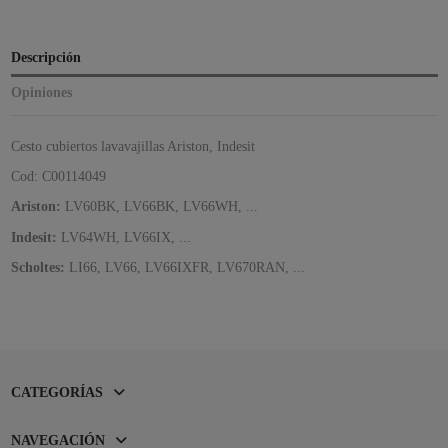
Descripción
Opiniones
Cesto cubiertos lavavajillas Ariston, Indesit
Cod: C00114049
Ariston:
LV60BK, LV66BK, LV66WH, ...
Indesit:
LV64WH, LV66IX, ...
Scholtes:
LI66, LV66, LV66IXFR, LV670RAN, ...
CATEGORÍAS
NAVEGACIÓN