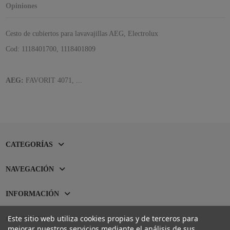
Opiniones
Cesto de cubiertos para lavavajillas AEG, Electrolux
Cod: 1118401700, 1118401809
AEG:
FAVORIT 4071, ...
CATEGORÍAS
NAVEGACIÓN
INFORMACIÓN
Este sitio web utiliza cookies propias y de terceros para
CONTACTO
mejorar nuestros servicios mediante el análisis de sus