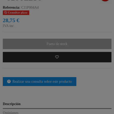
Referencia:
C11P004A4
Consultar plazo
28,75 €
IVA inc.
Fuera de stock
Realizar una consulta sobre este producto
Descripción
Opiniones