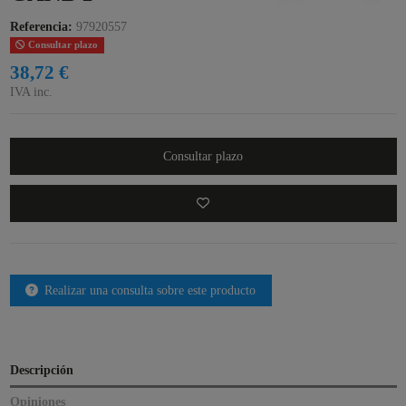
Referencia:
97920557
Consultar plazo
38,72 €
IVA inc.
Consultar plazo
Realizar una consulta sobre este producto
Descripción
Opiniones