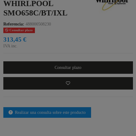
WHIRLPOOL
SMO658C/BT/IXL
Referencia:
488000508230
Consultar plazo
313,45 €
IVA inc.
Consultar plazo
Realizar una consulta sobre este producto