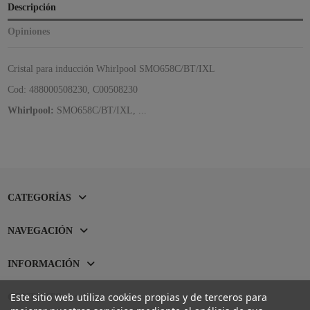
Descripción
Opiniones
Cristal para inducción Whirlpool SMO658C/BT/IXL
Cod: 488000508230, C00508230
Whirlpool:
SMO658C/BT/IXL, ...
CATEGORÍAS
NAVEGACIÓN
INFORMACIÓN
Este sitio web utiliza cookies propias y de terceros para
CONTACTO