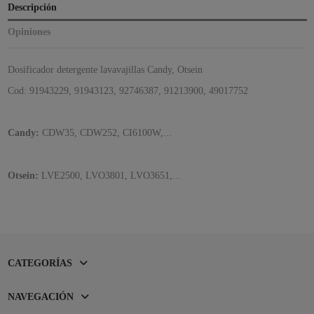
Descripción
Opiniones
Dosificador detergente lavavajillas Candy, Otsein
Cod: 91943229, 91943123, 92746387, 91213900, 49017752
Candy:
CDW35, CDW252, CI6100W,...
Otsein:
LVE2500, LVO3801, LVO3651,...
CATEGORÍAS
NAVEGACIÓN