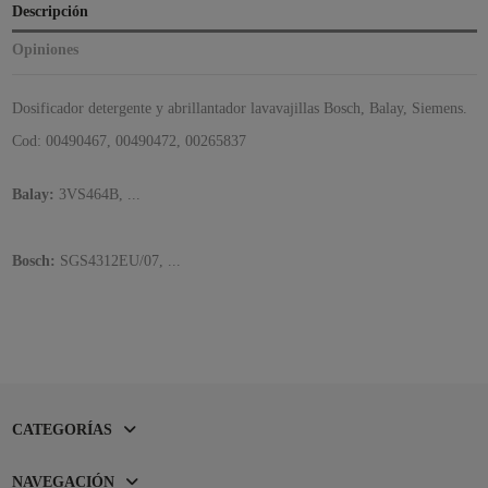
Descripción
Opiniones
Dosificador detergente y abrillantador lavavajillas Bosch, Balay, Siemens.
Cod: 00490467,
00490472, 00265837
Balay:
3VS464B, ...
Bosch:
SGS4312EU/07, ...
CATEGORÍAS
NAVEGACIÓN