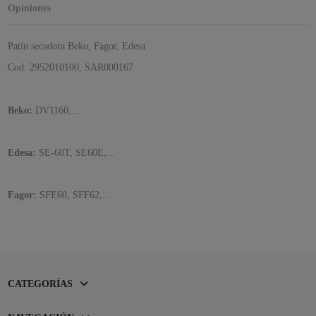
Opiniones
Patín secadora Beko, Fagor, Edesa
Cod: 2952010100, SAR000167
Beko:
DV1160,...
Edesa:
SE-60T, SE60E,...
Fagor:
SFE60, SFF62,...
CATEGORÍAS